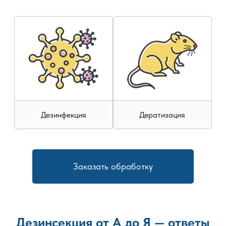
Используются сертифицированные препараты,
разрешённые к применению в жилых и нежилых зданиях и
безопасные при строгом соблюдении регламента.
Обработка направлена на уничтожение взрослых
особей, личинок и кладок, что снижает риск повторного
появления насекомых. При необходимости
обрабатываются труднодоступные участки — плинтусы,
щели, вентиляционные шахты и зоны за мебелью.
Работы выполняются официальной службой с
Дезинфекция
Дератизация
оформлением необходимой документации и
предоставлением гарантии результата. После
завершения обработки выдаются рекомендации по
профилактике и поддержанию санитарного состояния
Заказать обработку
помещения.
Дезинсекция от А до Я — ответы