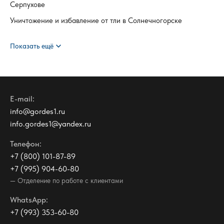
Серпухове
Уничтожение и избавление от тли в Солнечногорске
expand_more
Показать ещё
E-mail:
info@gordes1.ru
info.gordes1@yandex.ru
Телефон:
+7 (800) 101-87-89
+7 (995) 904-60-80
— Отделение по работе с клиентами
WhatsApp:
+7 (993) 353-60-80