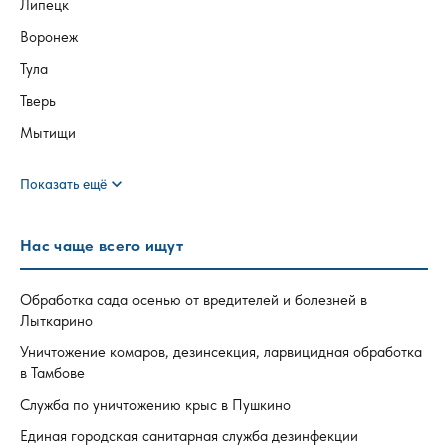
Липецк
Воронеж
Тула
Тверь
Мытищи
expand_more
Показать ещё
Нас чаще всего ищут
Обработка сада осенью от вредителей и болезней в
Лыткарино
Уничтожение комаров, дезинсекция, ларвицидная обработка
в Тамбове
Служба по уничтожению крыс в Пушкино
Единая городская санитарная служба дезинфекции