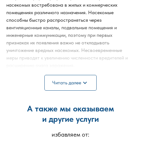
насекомых востребована в жилых и коммерческих
помещениях различного назначения. Насекомые
способны быстро распространяться через
вентиляционные каналы, подвальные помещения и
инженерные коммуникации, поэтому при первых
признаках их появления важно не откладывать
уничтожение вредных насекомых. Несвоевременные
меры приводят к увеличению численности вредителей и
расширению очага заражения.
Профессиональное уничтожение вредных для человека
expand_more
Читать далее
насекомых проводится после обязательного осмотра
объекта. В ходе обследования определяется вид
вредителей, степень заражения, зоны локализации и
А также мы оказываем
условия, способствующие их размножению. На
основании полученных данных подбирается метод
и другие услуги
обработки с учётом площади, назначения помещения и
действующих санитарных требований.
избавляем от: